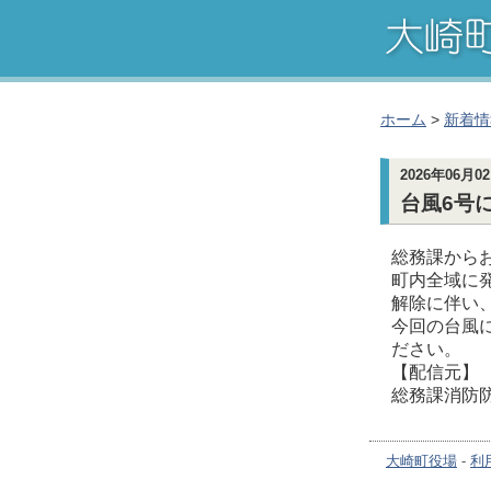
ホーム
>
新着情
2026年06月0
台風6号
総務課から
町内全域に
解除に伴い
今回の台風
ださい。
【配信元】
総務課消防
大崎町役場
-
利