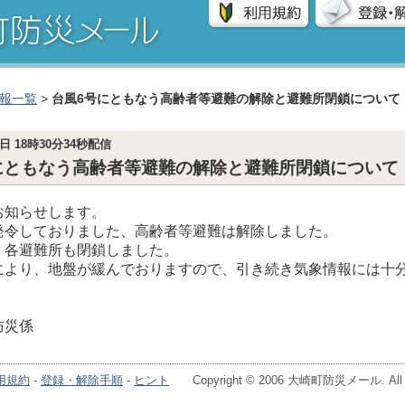
報一覧
>
台風6号にともなう高齢者等避難の解除と避難所閉鎖について
2日 18時30分34秒配信
にともなう高齢者等避難の解除と避難所閉鎖について
お知らせします。
発令しておりました、高齢者等避難は解除しました。
、各避難所も閉鎖しました。
により、地盤が緩んでおりますので、引き続き気象情報には十
防災係
用規約
-
登録・解除手順
-
ヒント
Copyright © 2006 大崎町防災メール. All Ri