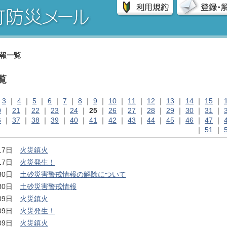
報一覧
覧
｜
3
｜
4
｜
5
｜
6
｜
7
｜
8
｜
9
｜
10
｜
11
｜
12
｜
13
｜
14
｜
15
｜
0
｜
21
｜
22
｜
23
｜
24
｜
25
｜
26
｜
27
｜
28
｜
29
｜
30
｜
31
｜
6
｜
37
｜
38
｜
39
｜
40
｜
41
｜
42
｜
43
｜
44
｜
45
｜
46
｜
47
｜
｜
51
｜
月17日
火災鎮火
月17日
火災発生！
月30日
土砂災害警戒情報の解除について
月30日
土砂災害警戒情報
月09日
火災鎮火
月09日
火災発生！
月09日
火災鎮火