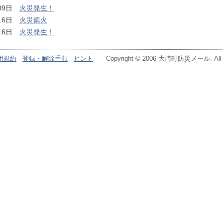
月09日
火災発生！
月16日
火災鎮火
月16日
火災発生！
用規約
-
登録・解除手順
-
ヒント
Copyright © 2006 大崎町防災メール. All Ri