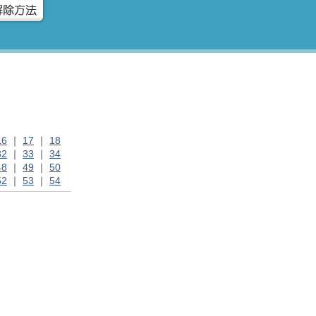
16
｜
17
｜
18
32
｜
33
｜
34
48
｜
49
｜
50
52
｜
53
｜
54